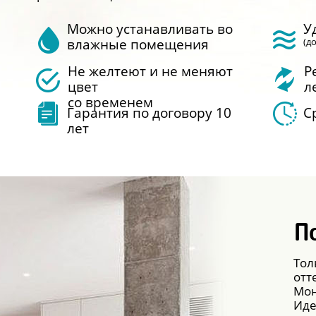
Можно устанавливать во
У
влажные помещения
(до
Не желтеют и не меняют
Р
цвет
л
со временем
Гарантия по договору 10
С
лет
П
Тол
отт
Мон
Иде