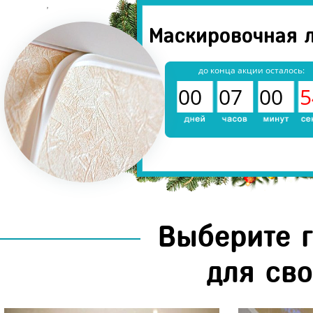
Мужские костюмы
,
https://saturn-kazan.ru/
Маскировочная л
до конца акции осталось:
00
07
00
5
Выберите 
для св